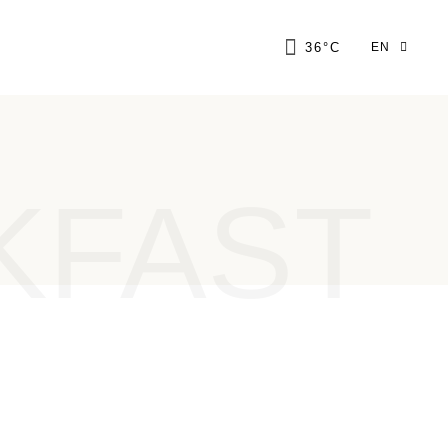
FR
36
°
C
EN
GR
IT
FR
GR
KFAST
IT