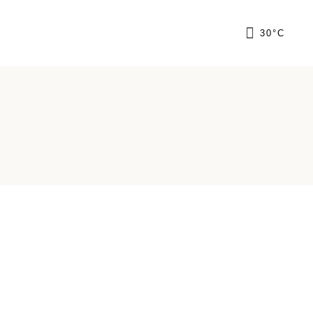
FR
30
°
C
GR
IT